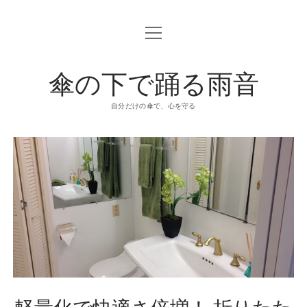
o
p
e
n
傘の下で踊る雨音
m
e
n
u
自分だけの傘で、心を守る
軽量化で快適さ倍増！ 折りたた