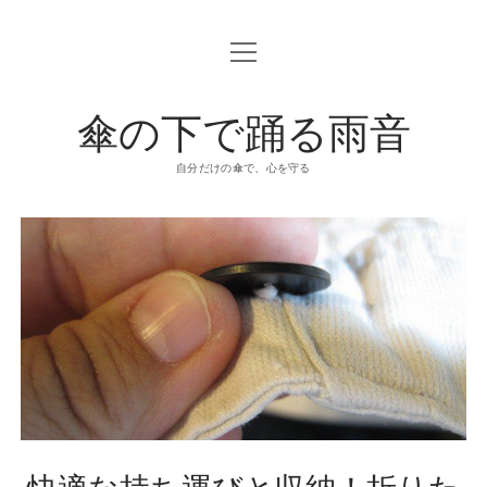
o
p
e
n
傘の下で踊る雨音
m
e
n
u
自分だけの傘で、心を守る
快適な持ち運びと収納！折りた