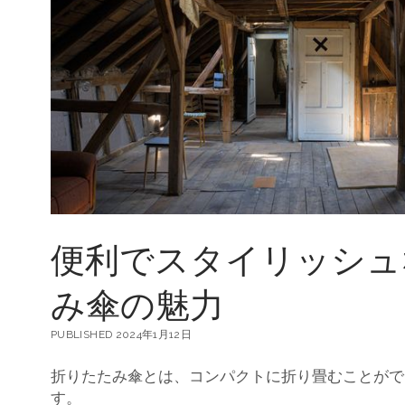
利
さ
と
魅
力
-
快
適
な
持
ち
運
び
と
便利でスタイリッシュ
使
い
勝
み傘の魅力
手
の
良
PUBLISHED 2024年1月12日
さ
折りたたみ傘とは、コンパクトに折り畳むことがで
す。