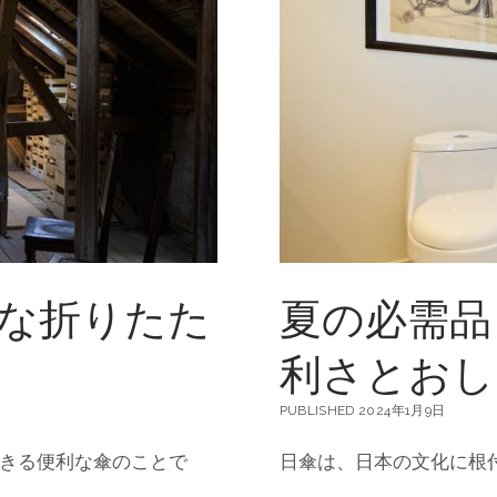
利
な
ア
イ
テ
ム
折
り
た
た
み
傘
な折りたた
夏の必需品
利さとおし
PUBLISHED 2024年1月9日
きる便利な傘のことで
日傘は、日本の文化に根