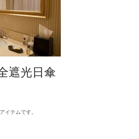
兼
ね
備
え
た
日
傘
全遮光日傘
アイテムです。