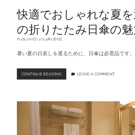
快適でおしゃれな夏を
の折りたたみ日傘の魅
PUBLISHED 2024年1月6日
暑い夏の日差しを遮るために、日傘は必需品です。
CONTINUE READING
快
LEAVE A COMMENT
適
で
お
し
ゃ
れ
な
夏
を
過