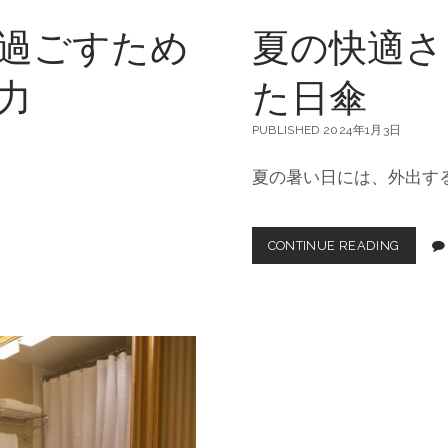
さ
過ごすため
夏の快適さ
力
た日傘
PUBLISHED 2024年1月3日
夏の暑い日には、外出す
CONTINUE READING
夏
の
快
適
さ
と
お
し
ゃ
れ
を