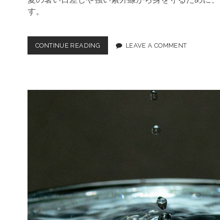
す。
CONTINUE READING
折
LEAVE A COMMENT
り
た
た
み
日
傘
：
夏
の
日
差
し
と
雨
の
予
測
不