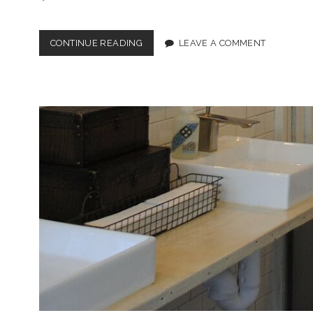
CONTINUE READING
便
LEAVE A COMMENT
利
で
ス
タ
イ
リ
ッ
シ
ュ
な
折
り
た
た
み
傘
の
魅
力