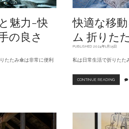
と魅力-快
快適な移動
手の良さ
ム 折りた
PUBLISHED 2024年1月15日
りたたみ傘は非常に便利
私は日常生活で折りたた
CONTINUE READING
快
適
な
移
動
を
叶
え
る
便