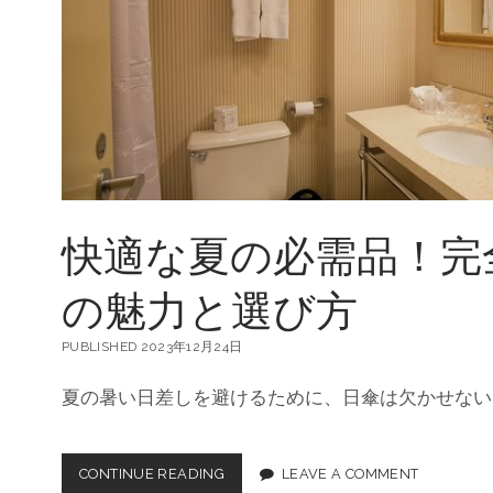
ご
す
た
め
の
折
り
た
た
み
日
快適な夏の必需品！完
傘
の
魅
の魅力と選び方
力
PUBLISHED 2023年12月24日
夏の暑い日差しを避けるために、日傘は欠かせない
CONTINUE READING
快
LEAVE A COMMENT