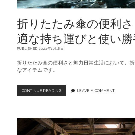
能
な
天
折りたたみ傘の便利さ
候
に
対
適な持ち運びと使い勝
応
す
る
PUBLISHED 2024年1月18日
メ
ン
折りたたみ傘の便利さと魅力日常生活において、折
ズ
なアイテムです。
の
必
需
品
CONTINUE READING
折
LEAVE A COMMENT
り
た
た
み
傘
の
便