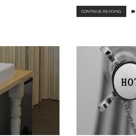
CONTINUE READING
夏
の
必
需
品
！
折
り
た
た
み
日
傘
の
便
利
さ
と
お
し
ゃ
れ