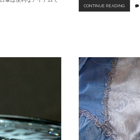
CONTINUE READING
夏
快
適
！
メ
ン
ズ
に
お
す
す
め
の
折
り
た
た
み
日
傘