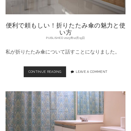
イ
テ
ム
、
便利で頼もしい！折りたたみ傘の魅力と使
折
り
い方
た
PUBLISHED 2023年12月15日
た
み
私が折りたたみ傘について話すことになりました。
傘
CONTINUE READING
便
LEAVE A COMMENT
利
で
頼
も
し
い
！
折
り
た