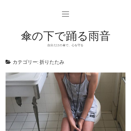
o
p
e
n
傘の下で踊る雨音
m
e
n
u
自分だけの傘で、心を守る
カテゴリー: 折りたたみ