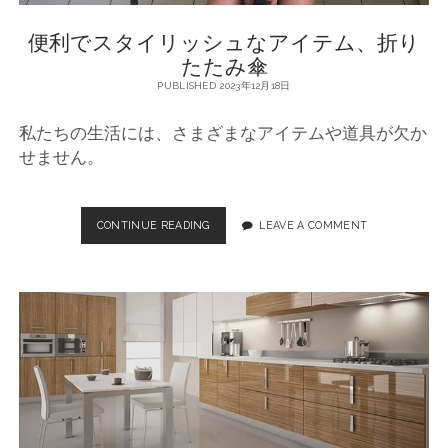
便利でスタイリッシュなアイテム、折り
たたみ傘
PUBLISHED 2023年12月18日
私たちの生活には、さまざまなアイテムや道具が欠か
せません。
CONTINUE READING
便
LEAVE A COMMENT
利
で
ス
タ
イ
リ
ッ
シ
ュ
な
ア