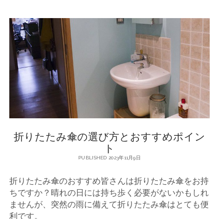
な
生
活
に
欠
か
せ
な
い
！
お
す
す
め
折りたたみ傘の選び方とおすすめポイン
の
折
ト
り
PUBLISHED 2023年11月9日
た
た
折りたたみ傘のおすすめ皆さんは折りたたみ傘をお持
み
傘
ちですか？晴れの日には持ち歩く必要がないかもしれ
選
ませんが、突然の雨に備えて折りたたみ傘はとても便
び
利です。