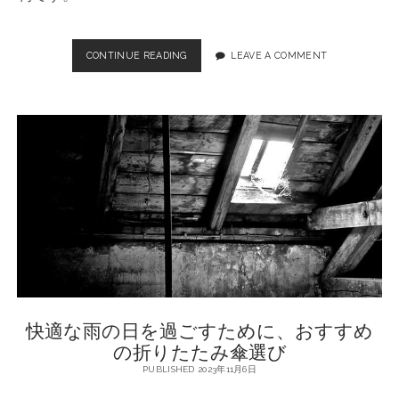
CONTINUE READING
折
LEAVE A COMMENT
り
た
た
み
傘
の
選
び
方
と
お
す
す
め
ポ
快適な雨の日を過ごすために、おすすめ
イ
ン
の折りたたみ傘選び
ト
PUBLISHED 2023年11月6日