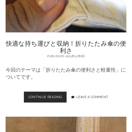
！
折
り
た
た
み
傘
快適な持ち運びと収納！折りたたみ傘の便
の
利
利さ
便
PUBLISHED 2023年12月6日
性
向
今回のテーマは「折りたたみ傘の便利さと軽量性」に
上
ついてです。
CONTINUE READING
快
LEAVE A COMMENT
適
な
持
ち
運
び