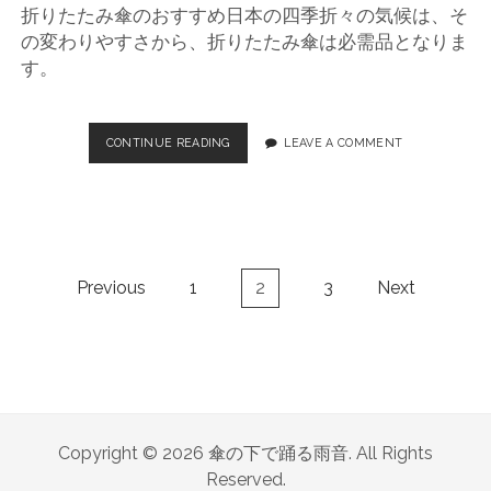
折りたたみ傘のおすすめ日本の四季折々の気候は、そ
の変わりやすさから、折りたたみ傘は必需品となりま
す。
CONTINUE READING
快
LEAVE A COMMENT
適
な
雨
の
日
を
投
Previous
1
2
3
Next
過
稿
ご
ナ
す
た
ビ
め
ゲ
に
ー
、
シ
お
Copyright © 2026 傘の下で踊る雨音. All Rights
す
ョ
Reserved.
す