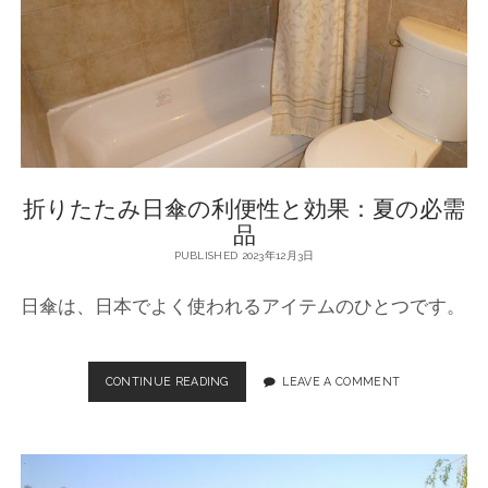
と
収
納
！
折
り
た
た
み
折りたたみ日傘の利便性と効果：夏の必需
傘
の
品
便
PUBLISHED 2023年12月3日
利
さ
日傘は、日本でよく使われるアイテムのひとつです。
CONTINUE READING
折
LEAVE A COMMENT
り
た
た
み
日