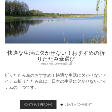
傘
の
利
便
性
と
効
果
：
夏
快適な生活に欠かせない！おすすめの折
の
必
りたたみ傘選び
需
PUBLISHED 2023年11月12日
品
折りたたみ傘のおすすめ！快適な生活に欠かせないア
イテム折りたたみ傘は、日本の生活に欠かせないアイ
テムの一つです。
CONTINUE READING
快
LEAVE A COMMENT
適