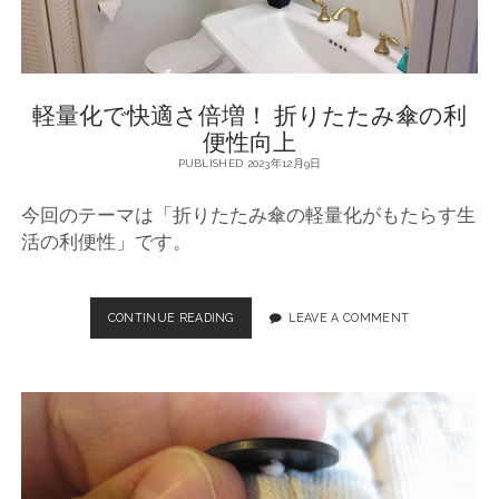
魅
力
軽量化で快適さ倍増！ 折りたたみ傘の利
便性向上
PUBLISHED 2023年12月9日
今回のテーマは「折りたたみ傘の軽量化がもたらす生
活の利便性」です。
CONTINUE READING
軽
LEAVE A COMMENT
量
化
で
快
適
さ
倍
増