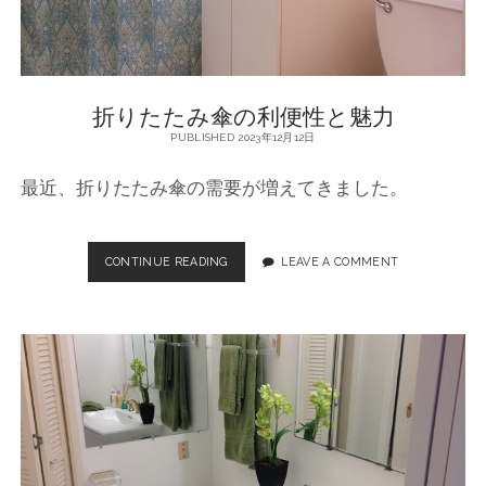
た
み
傘
の
魅
折りたたみ傘の利便性と魅力
力
と
PUBLISHED 2023年12月12日
使
い
最近、折りたたみ傘の需要が増えてきました。
方
CONTINUE READING
折
LEAVE A COMMENT
り
た
た
み
傘
の
利
便
性
と