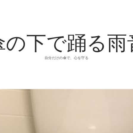
傘の下で踊る雨
自分だけの傘で、心を守る