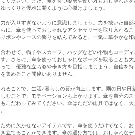
みてください。また、傘を持つ姿勢や使い方もおしゃれさを
、ゆっくりと優雅に開くように心掛けましょう。
に力が入りすぎないように意識しましょう。力を抜いた自然
さらに、傘を使っておしゃれなアクセサリーを取り入れるこ
のリボンやレースの飾りを結んでみると、一気に華やかな印
に合わせて、帽子やスカーフ、バッグなどの小物もコーディ
ます。さらに、傘を使っておしゃれなポーズを取ることも大
使って、優雅な立ち姿や歩き方を目指しましょう。自信を持
目を集めること間違いありません。
入れることで、生活/暮らしの質が向上します。雨の日や日
楽しむことで、モチベーションも上がります。傘を自分のス
にもこだわってみてください。傘はただの雨具ではなく、大
う。
るために欠かせないアイテムです。傘を使うだけでなく、お
引き立てることができます。傘の選び方では、おしゃれなデ