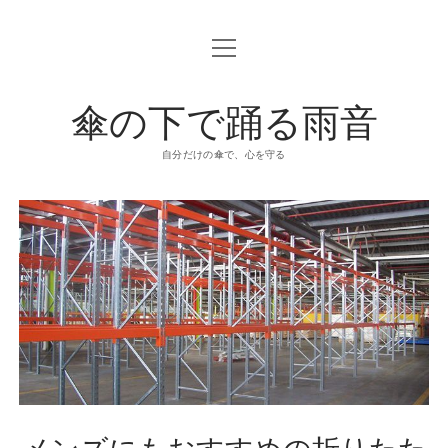
o
p
e
n
傘の下で踊る雨音
m
e
n
u
自分だけの傘で、心を守る
メンズにもおすすめの折りたた