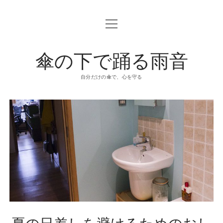
o
p
e
n
傘の下で踊る雨音
m
e
n
u
自分だけの傘で、心を守る
夏の日差しを避けるためのおし